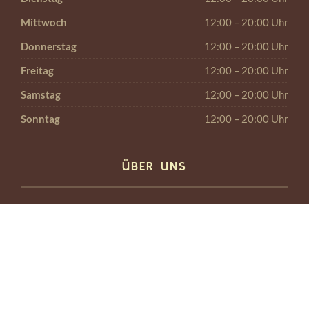
Mittwoch
12:00 – 20:00 Uhr
Donnerstag
12:00 – 20:00 Uhr
Freitag
12:00 – 20:00 Uhr
Samstag
12:00 – 20:00 Uhr
Sonntag
12:00 – 20:00 Uhr
ÜBER UNS
Genießen Sie das wohltuende, ganzheitliche Erlebnis einer
Traditionellen Thai-Massage.
Thai-Massage ist die beste, weil sie ein echtes
Jugendelixier für den Körper ist. Die Thai-Massage ist eine
Kombination aus Yoga, Dehnung und Akupressur und wirkt
mit den Energielinien des Körpers. Die Massage des