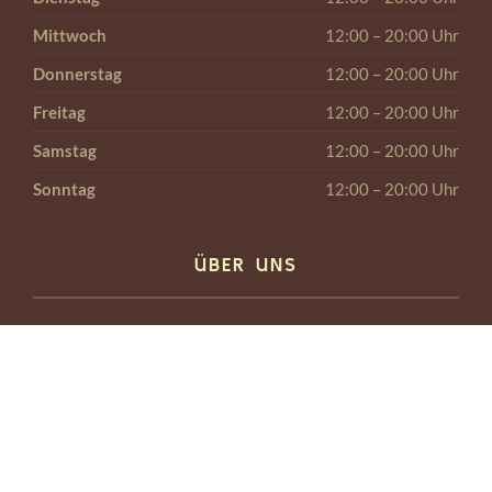
Mittwoch
12:00 – 20:00 Uhr
Donnerstag
12:00 – 20:00 Uhr
Freitag
12:00 – 20:00 Uhr
Samstag
12:00 – 20:00 Uhr
Sonntag
12:00 – 20:00 Uhr
ÜBER UNS
Genießen Sie das wohltuende, ganzheitliche Erlebnis einer
Traditionellen Thai-Massage.
Thai-Massage ist die beste, weil sie ein echtes
Jugendelixier für den Körper ist. Die Thai-Massage ist eine
Kombination aus Yoga, Dehnung und Akupressur und wirkt
mit den Energielinien des Körpers. Die Massage des