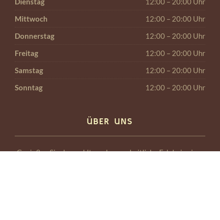
Dienstag
12:00 – 20:00 Uhr
Mittwoch
12:00 – 20:00 Uhr
Donnerstag
12:00 – 20:00 Uhr
Freitag
12:00 – 20:00 Uhr
Samstag
12:00 – 20:00 Uhr
Sonntag
12:00 – 20:00 Uhr
ÜBER UNS
Genießen Sie das wohltuende, ganzheitliche Erlebnis einer
Traditionellen Thai-Massage.
Thai-Massage ist die beste, weil sie ein echtes
Jugendelixier für den Körper ist. Die Thai-Massage ist eine
Kombination aus Yoga, Dehnung und Akupressur und wirkt
mit den Energielinien des Körpers. Die Massage des